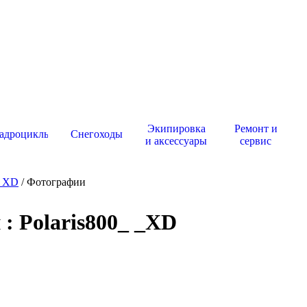
Экипировка
Ремонт и
адроциклы
Снегоходы
и аксессуары
сервис
 _XD
/ Фотографии
: Polaris800_ _XD