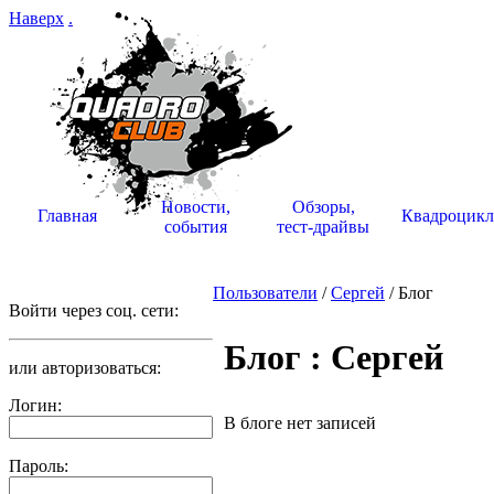
Наверх
.
Новости,
Обзоры,
Главная
Квадроцик
события
тест-драйвы
Пользователи
/
Сергей
/ Блог
Войти через соц. сети:
Блог : Сергей
или авторизоваться:
Логин:
В блоге нет записей
Пароль: