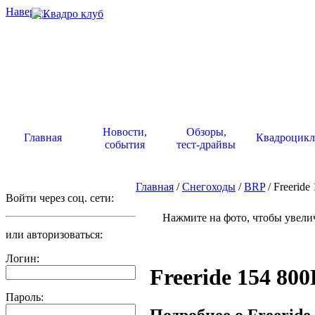
Наверх
.
Новости,
Обзоры,
Главная
Квадроцик
события
тест-драйвы
Главная
/
Снегоходы
/
BRP
/ Freerid
Войти через соц. сети:
Нажмите на фото, чтобы увели
или авторизоваться:
Логин:
Freeride 154 80
Пароль:
Подробнее о Freeride