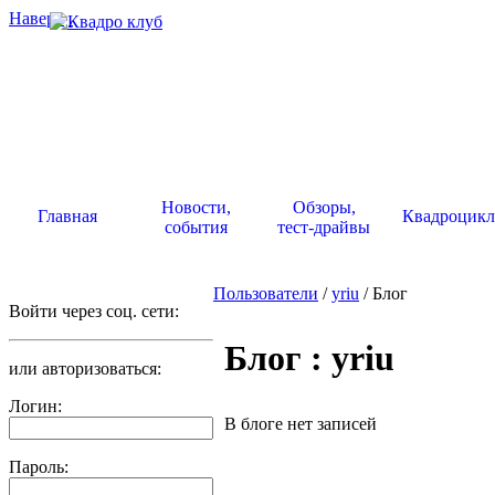
Наверх
.
Новости,
Обзоры,
Главная
Квадроцик
события
тест-драйвы
Пользователи
/
yriu
/ Блог
Войти через соц. сети:
Блог : yriu
или авторизоваться:
Логин:
В блоге нет записей
Пароль: