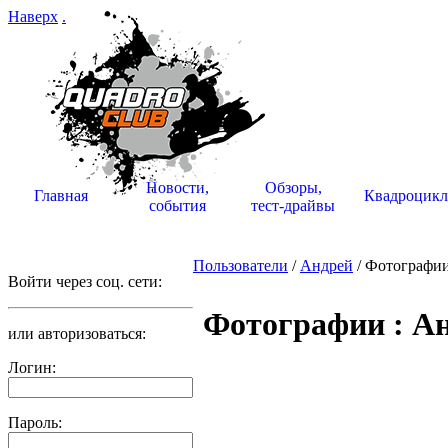
Наверх
.
Новости,
Обзоры,
Главная
Квадроцик
события
тест-драйвы
Пользователи
/
Андрей
/ Фотографи
Войти через соц. сети:
Фотографии : А
или авторизоваться:
Логин:
Пароль: