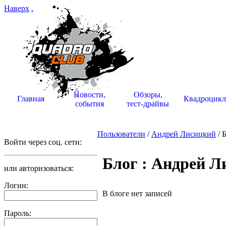
Наверх
.
Новости,
Обзоры,
Главная
Квадроцик
события
тест-драйвы
Пользователи
/
Андрей Лисицкий
/ 
Войти через соц. сети:
Блог : Андрей Л
или авторизоваться:
Логин:
В блоге нет записей
Пароль: