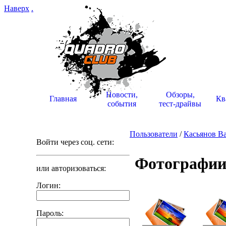
Наверх
.
Новости,
Обзоры,
Главная
Кв
события
тест-драйвы
Пользователи
/
Касьянов В
Войти через соц. сети:
Фотографии 
или авторизоваться:
Логин:
Пароль: