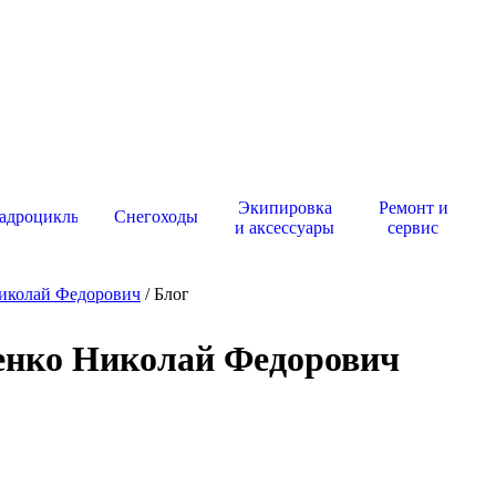
Экипировка
Ремонт и
адроциклы
Снегоходы
и аксессуары
сервис
иколай Федорович
/ Блог
енко Николай Федорович