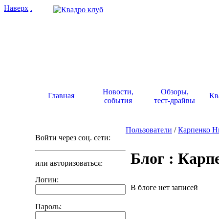
Наверх
.
Новости,
Обзоры,
Главная
Кв
события
тест-драйвы
Пользователи
/
Карпенко Н
Войти через соц. сети:
Блог : Карп
или авторизоваться:
Логин:
В блоге нет записей
Пароль: