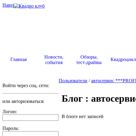
Наверх
.
Новости,
Обзоры,
Главная
Квадроцик
события
тест-драйвы
Пользователи
/
автосервис ***PRO
Войти через соц. сети:
Блог : автосер
или авторизоваться:
Логин:
В блоге нет записей
Пароль: