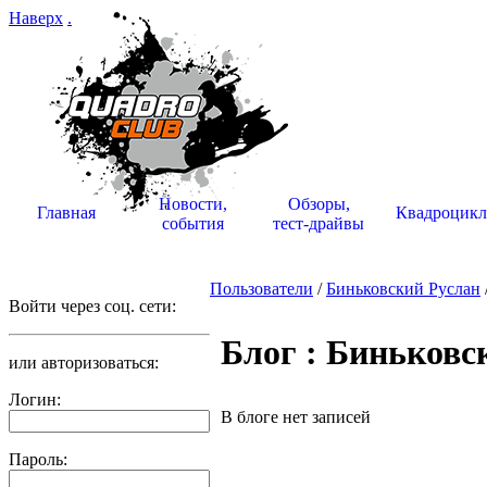
Наверх
.
Новости,
Обзоры,
Главная
Квадроцик
события
тест-драйвы
Пользователи
/
Биньковский Руслан
Войти через соц. сети:
Блог : Биньковс
или авторизоваться:
Логин:
В блоге нет записей
Пароль: