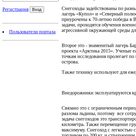
Снегоходы задействованы по разн
Регистрация
лагерь «Купол» и «Северный полю
приурочены к 70-летию победы в 
задачи, проходятся обучения военн
агрессивной окружающей среды дл
Пользователи портала
Второе это - знаменитый лагерь Ба
проекта «Арктика 2015». Ученые е
точкам исследования пролегает по
острова.
Также технику используют для еже
Внедорожники эксплуатируются кру
Связано это с ограниченным период
разлома льдины, поэтому все сотр
задача снегоходов это транспортиро
километра. Также перемещение гру
максимуму. Снегоход с легкостью 
топливом по 200 кг. и страхующим 